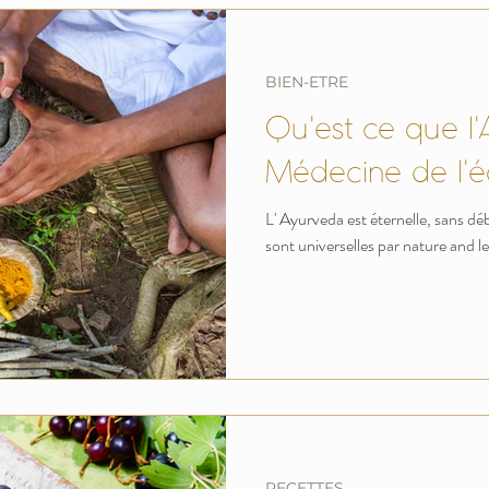
BIEN-ETRE
Qu'est ce que l
Médecine de l'éq
L' Ayurveda est éternelle, sans débu
sont universelles par nature and le
RECETTES