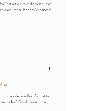
a? cet article vous dit tout sur les
ques a encourager. Bonnes Vacances!
iel
mondiale des abeilles. Ces petites
entielles à l'équilibre de notre...