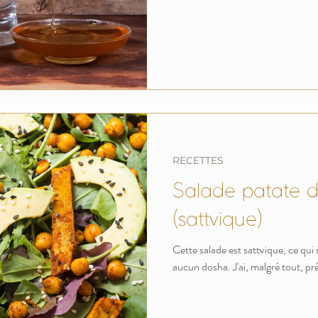
RECETTES
Salade patate douc
(sattvique)
Cette salade est sattvique, ce qui s
aucun dosha. J'ai, malgré tout, préc