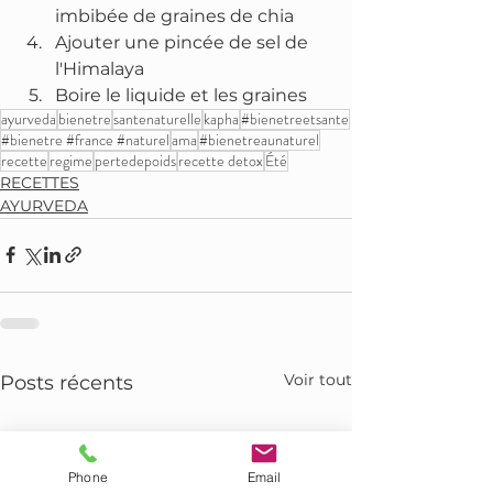
imbibée de graines de chia
Ajouter une pincée de sel de 
l'Himalaya
Boire le liquide et les graines
ayurveda
bienetre
santenaturelle
kapha
#bienetreetsante
#bienetre #france #naturel
ama
#bienetreaunaturel
recette
regime
pertedepoids
recette detox
Été
RECETTES
AYURVEDA
Voir tout
Posts récents
Phone
Email