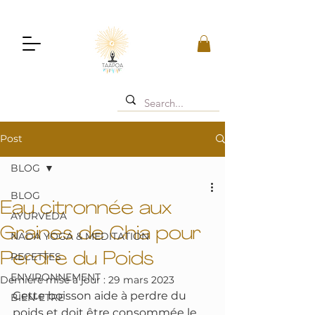
Post
BLOG
BLOG
Eau citronnée aux
AYURVEDA
Graines de Chia pour
NADA YOGA & MEDITATION
Perdre du Poids
RECETTES
ENVIRONNEMENT
Dernière mise à jour :
29 mars 2023
Cette boisson aide à perdre du 
BIEN-ETRE
poids et doit être consommée le 